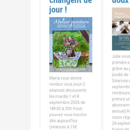
jour !
Julie vous
prendre s
grâce au 
jeudis de
Maria vous donne
Séances d
rendez-vous pour 2
septembre
séances découverte
remboursé
les mardis 1 et 8
prenez u
septembre 2026 de
abonnem
18h30 à 20h Vous
annuel) R
pouvez vous inscrire
cours régu
dés aujourd’hui
24 septe
(séances à 15€
fusion de