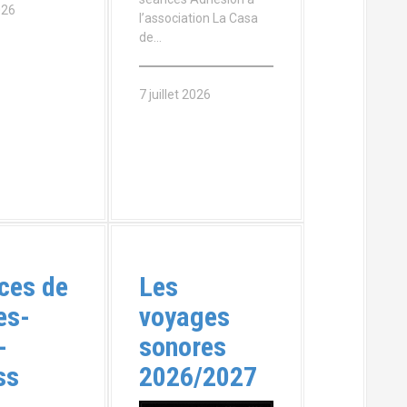
026
l’association La Casa
de…
7 juillet 2026
ces de
Les
es-
voyages
-
sonores
ss
2026/2027