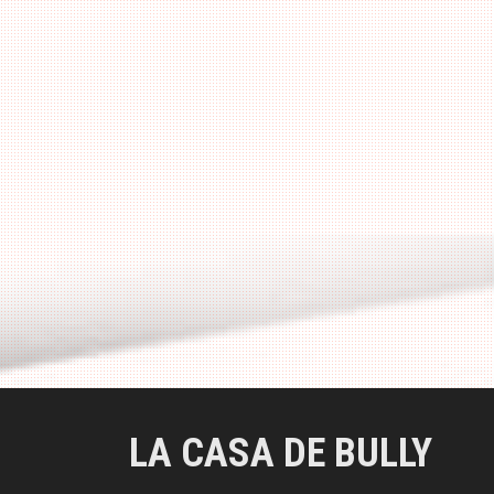
a
l
LA CASA DE BULLY