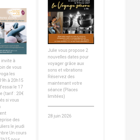
Julie vous propose 2
nouvelles dates pour
 invite à
voyager grâce aux
oin de vous
sons et vibrations
yoga les
Réservez des
 19h à 20h15
maintenant votre
’essai le 17
séance (Places
 (tarif : 20€
limitées)
s si vous
n
ent
28 juin 2026
eprise des
liers le jeudi
mbre Un cours
 1h15 pour