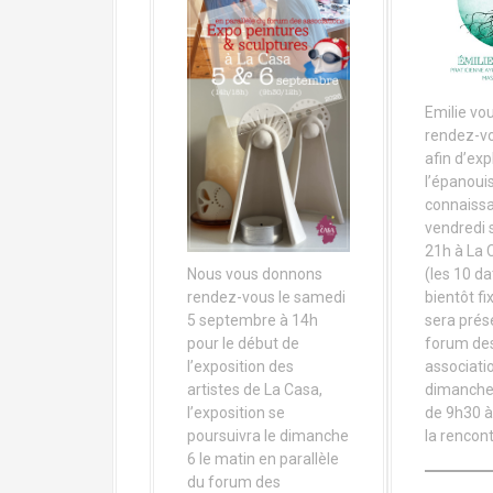
Emilie vo
rendez-v
afin d’exp
l’épanoui
connaissa
vendredi 
21h à La 
(les 10 d
Nous vous donnons
bientôt fi
rendez-vous le samedi
sera prés
5 septembre à 14h
forum de
pour le début de
associatio
l’exposition des
dimanche
artistes de La Casa,
de 9h30 à
l’exposition se
la rencont
poursuivra le dimanche
6 le matin en parallèle
du forum des