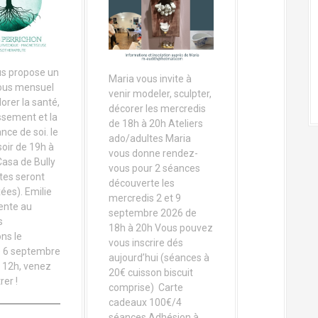
us propose un
Maria vous invite à
ous mensuel
venir modeler, sculpter,
lorer la santé,
décorer les mercredis
ssement et la
de 18h à 20h Ateliers
nce de soi. le
ado/adultes Maria
soir de 19h à
vous donne rendez-
Casa de Bully
vous pour 2 séances
ates seront
découverte les
xées). Emilie
mercredis 2 et 9
ente au
septembre 2026 de
s
18h à 20h Vous pouvez
ns le
vous inscrire dés
 6 septembre
aujourd’hui (séances à
 12h, venez
20€ cuisson biscuit
rer !
comprise) Carte
cadeaux 100€/4
séances Adhésion à