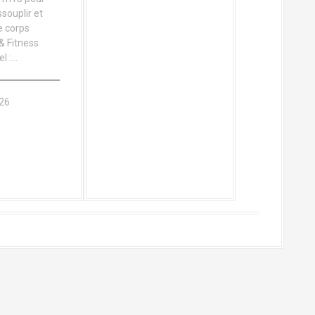
ssouplir et
e corps
 & Fitness
l :…
026