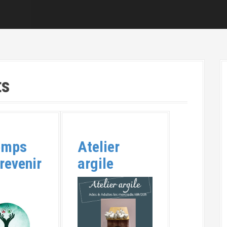
ts
emps
Atelier
revenir
argile