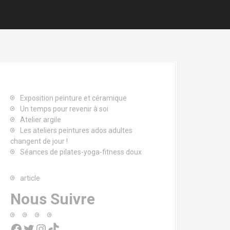
Exposition peinture et céramique
Un temps pour revenir à soi
Atelier argile
Les ateliers peintures ados adultes
changent de jour !
Séances de pilates-yoga-fitness doux
article
Nous Suivre
Facebook
Twitter
Instagram
TikTok