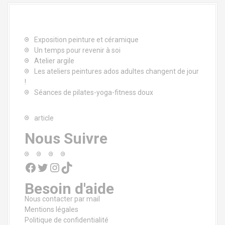
t
i
Exposition peinture et céramique
o
Un temps pour revenir à soi
Atelier argile
n
Les ateliers peintures ados adultes changent de jour
!
d
Séances de pilates-yoga-fitness doux
e
article
l
Nous Suivre
'
Facebook
Twitter
Instagram
TikTok
a
Besoin d'aide
r
Nous contacter par mail
t
Mentions légales
Politique de confidentialité