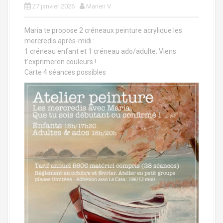
a
27 janvier 2026
Marien V
l
Maria te propose 2 créneaux peinture acrylique les
mercredis après-midi :
1 créneau enfant et 1 créneau ado/adulte. Viens
t’exprimeren couleurs !
Carte 4 séances possibles