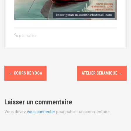
permalien
N
←
COURS DE YOGA
ATELIER CÉRAMIQUE
→
a
v
Laisser un commentaire
i
Vous devez
vous connecter
pour publier un commentaire.
g
a