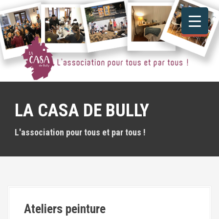
A
l
l
e
r
a
u
c
o
n
LA CASA DE BULLY
t
e
n
L'association pour tous et par tous !
u
p
r
i
n
c
i
Ateliers peinture
p