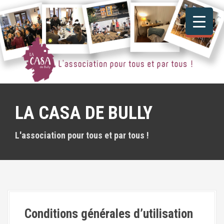
A
l
l
e
r
a
u
c
o
n
LA CASA DE BULLY
t
e
n
L'association pour tous et par tous !
u
p
r
i
n
c
i
Conditions générales d’utilisation
p