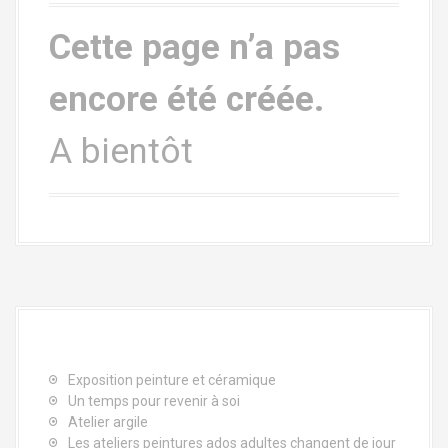
a
l
Cette page n’a pas
encore été créé
e
.
A bientôt
Exposition peinture et céramique
Un temps pour revenir à soi
Atelier argile
Les ateliers peintures ados adultes changent de jour