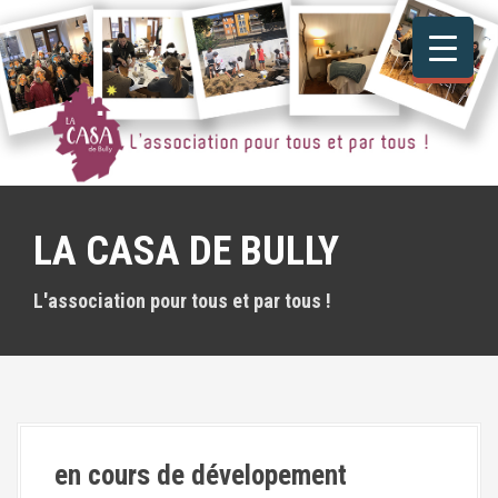
A
l
l
e
r
a
u
c
o
n
LA CASA DE BULLY
t
e
n
L'association pour tous et par tous !
u
p
r
i
n
c
i
en cours de dévelopement
p