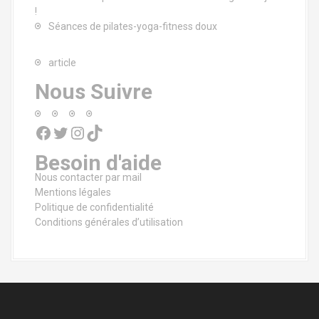
!
Séances de pilates-yoga-fitness doux
article
Nous Suivre
Facebook
Twitter
Instagram
TikTok
Besoin d'aide
Nous contacter par mail
Mentions légales
Politique de confidentialité
Conditions générales d’utilisation