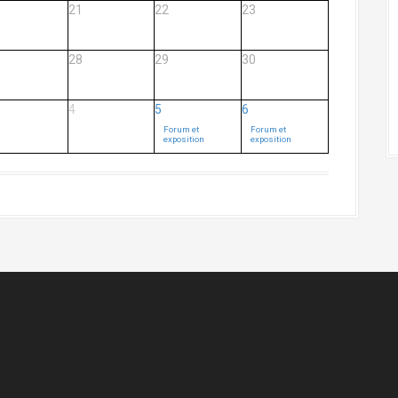
21
22
23
28
29
30
4
5
6
Forum et
Forum et
exposition
exposition