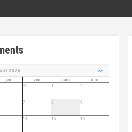
ements
oût 2026
>>
jeu
ven
sam
dim
31
1
2
7
8
9
14
15
16