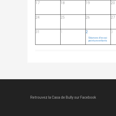
17
18
19
20
24
25
26
27
31
1
2
3
Séances d'essai
peinture enfants
Retrouvez la Casa de Bully sur Facebook