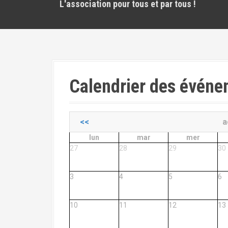
L'association pour tous et par tous !
Calendrier des évén
<<
a
lun
mar
mer
27
28
29
30
3
4
5
6
10
11
12
13