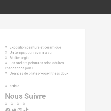
Exposition peinture et céramique
Un temps pour revenir à soi
Atelier argile
Les ateliers peintures ados adultes
changent de jour !
Séances de pilates-yoga-fitness doux
article
Nous Suivre
Facebook
Twitter
Instagram
TikTok