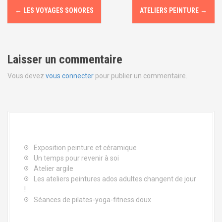
N
←
LES VOYAGES SONORES
ATELIERS PEINTURE
→
a
v
Laisser un commentaire
i
Vous devez
vous connecter
pour publier un commentaire.
g
a
t
i
Exposition peinture et céramique
o
Un temps pour revenir à soi
Atelier argile
n
Les ateliers peintures ados adultes changent de jour
!
d
Séances de pilates-yoga-fitness doux
e