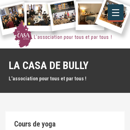
A
l
l
e
r
a
u
c
o
n
LA CASA DE BULLY
t
e
n
L'association pour tous et par tous !
u
p
r
i
n
c
i
Cours de yoga
p