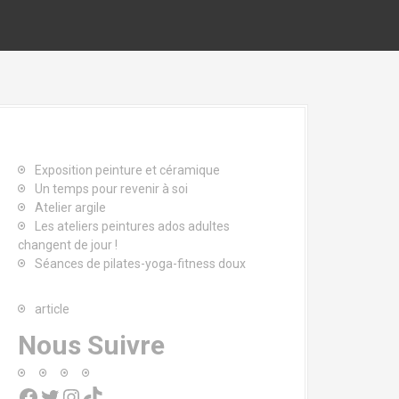
Exposition peinture et céramique
Un temps pour revenir à soi
Atelier argile
Les ateliers peintures ados adultes
changent de jour !
Séances de pilates-yoga-fitness doux
article
Nous Suivre
Facebook
Twitter
Instagram
TikTok