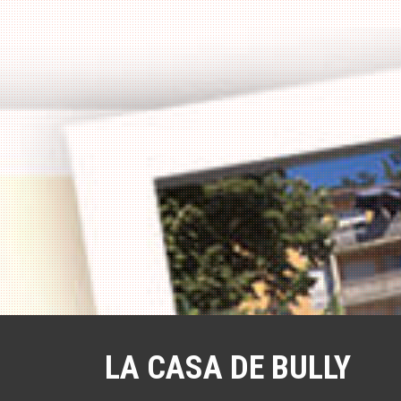
a
l
LA CASA DE BULLY