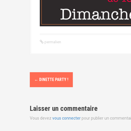
permalien
N
←
DINETTE PARTY !
a
v
Laisser un commentaire
i
Vous devez
vous connecter
pour publier un commentai
g