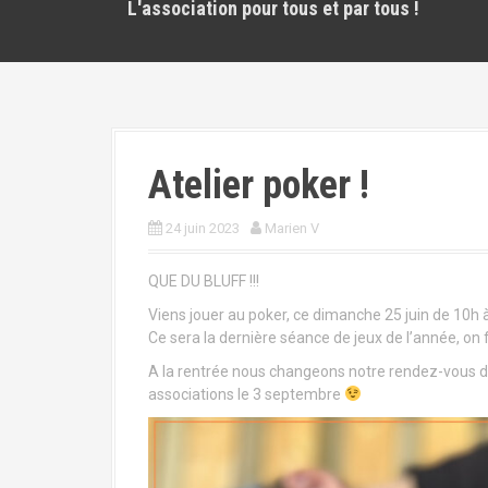
L'association pour tous et par tous !
Atelier poker !
24 juin 2023
Marien V
QUE DU BLUFF !!!
Viens jouer au poker, ce dimanche 25 juin de 10h à
Ce sera la dernière séance de jeux de l’année, on f
A la rentrée nous changeons notre rendez-vous de
associations le 3 septembre