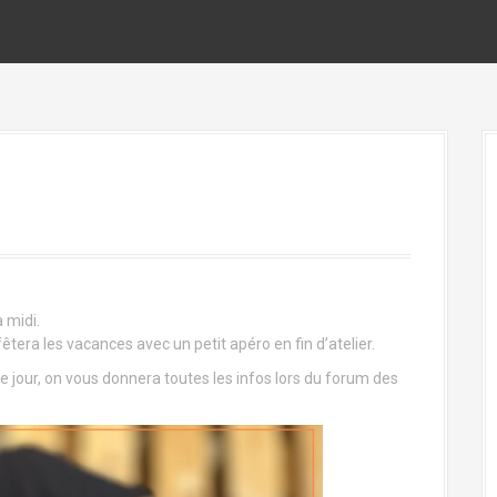
 midi.
êtera les vacances avec un petit apéro en fin d’atelier.
 jour, on vous donnera toutes les infos lors du forum des