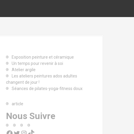
Exposition peinture et céramique
Un temps pour revenir à soi
Atelier argile
Les ateliers peintures ados adultes
changent de jour !
Séances de pilates-yoga-fitness doux
article
Nous Suivre
Facebook
Twitter
Instagram
TikTok