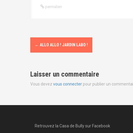
permalien
N
←
ALLO ALLO ! JARDIN LABO !
a
v
Laisser un commentaire
i
Vous devez
vous connecter
pour publier un commentai
g
a
t
i
Retrouvez la Casa de Bully sur Facebook