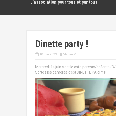
L'association pour tous et par tous !
Dinette party !
10 juin 2023
Marien V
Mercredi 14 juin c’est le café parents/enfants (O
Sortez les gamelles c’est DINETTE PARTY !!!