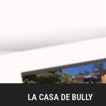
a
l
LA CASA DE BULLY