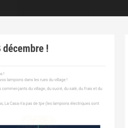
8 décembre !
s !
vos lampions dans les rues du village !
 commerçants du village, du sucré, du salé, du frais et du
, La Casa n’a pas de tpe (les lampions électriques sont