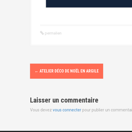
permalien
N
←
ATELIER DÉCO DE NOËL EN ARGILE
a
v
Laisser un commentaire
i
Vous devez
vous connecter
pour publier un commentai
g
a