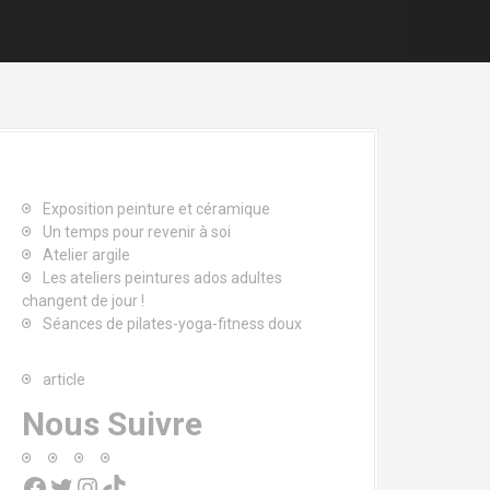
Exposition peinture et céramique
Un temps pour revenir à soi
Atelier argile
Les ateliers peintures ados adultes
changent de jour !
Séances de pilates-yoga-fitness doux
article
Nous Suivre
Facebook
Twitter
Instagram
TikTok