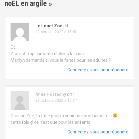
g
noËL en argile
»
a
t
Le Louet Zoé
dit :
23 octobre 2022 à 15h51
i
Cc,
o
Zoé est trop contante d’aller à la casa.
Marilyn demande si vous le faites pour les adultes ?
n
Connectez-vous pour répondre
d
e
Anne Hostachy
dit :
l
23 octobre 2022 à 16h11
'
Coucou Zoé, ta tatie pourra venir une prochaine fois
a
cette fois çi ce n’est que pour les enfants.
Connectez-vous pour répondre
r