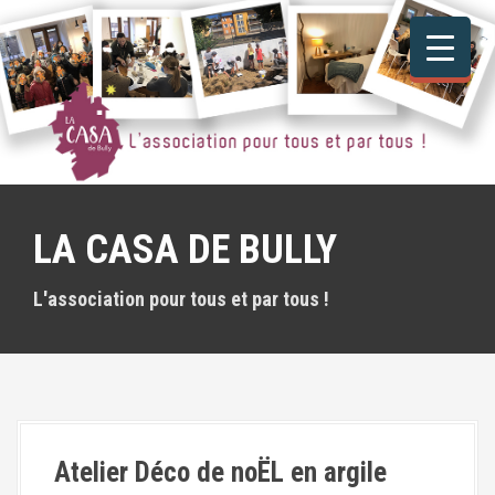
A
l
l
e
r
a
u
c
o
n
LA CASA DE BULLY
t
e
n
L'association pour tous et par tous !
u
p
r
i
n
c
i
Atelier Déco de noËL en argile
p