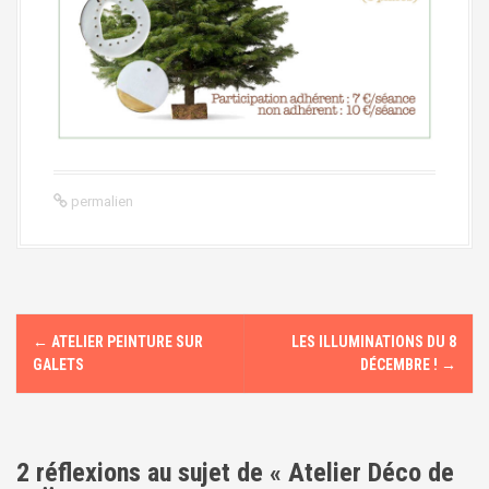
permalien
N
←
ATELIER PEINTURE SUR
LES ILLUMINATIONS DU 8
a
GALETS
DÉCEMBRE !
→
v
i
2 réflexions au sujet de «
Atelier Déco de