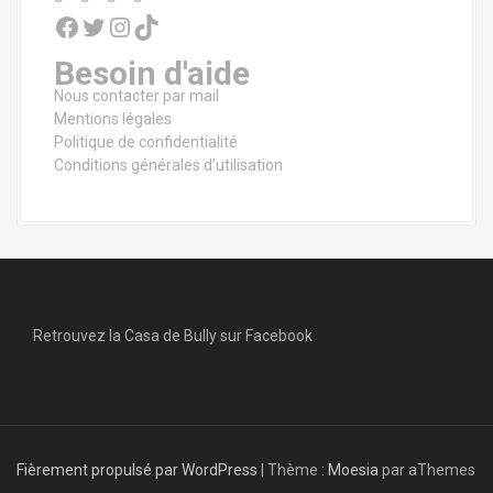
Facebook
Twitter
Instagram
TikTok
Besoin d'aide
Nous contacter par mail
Mentions légales
Politique de confidentialité
Conditions générales d’utilisation
Retrouvez la Casa de Bully sur Facebook
Fièrement propulsé par WordPress
|
Thème :
Moesia
par aThemes