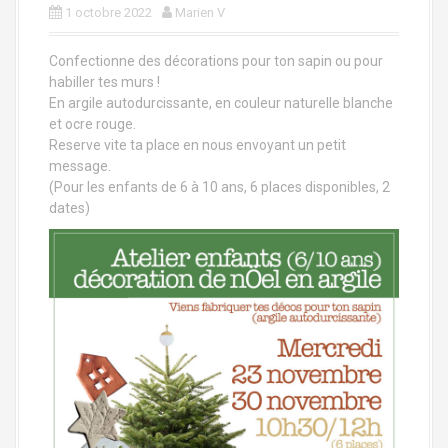
a
1 octobre 2022
Marien V
l
Confectionne des décorations pour ton sapin ou pour
habiller tes murs !
En argile autodurcissante, en couleur naturelle blanche
et ocre rouge.
Reserve vite ta place en nous envoyant un petit
message.
(Pour les enfants de 6 à 10 ans, 6 places disponibles, 2
dates)