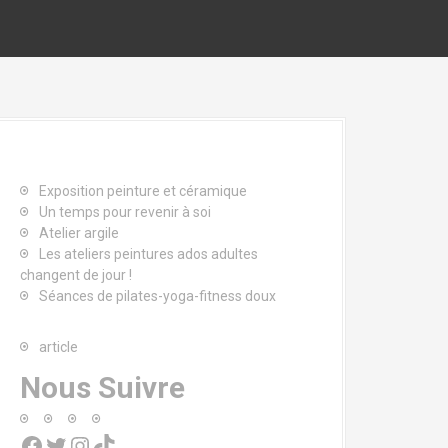
Exposition peinture et céramique
Un temps pour revenir à soi
Atelier argile
Les ateliers peintures ados adultes
changent de jour !
Séances de pilates-yoga-fitness doux
article
Nous Suivre
Facebook
Twitter
Instagram
TikTok