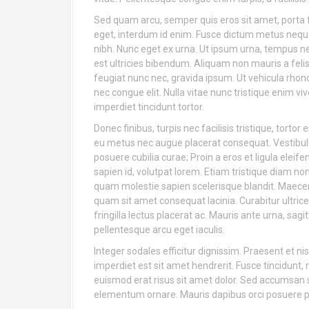
Sed quam arcu, semper quis eros sit amet, porta f
eget, interdum id enim. Fusce dictum metus neq
nibh. Nunc eget ex urna. Ut ipsum urna, tempus ne
est ultricies bibendum. Aliquam non mauris a felis 
feugiat nunc nec, gravida ipsum. Ut vehicula rho
nec congue elit. Nulla vitae nunc tristique enim vi
imperdiet tincidunt tortor.
Donec finibus, turpis nec facilisis tristique, torto
eu metus nec augue placerat consequat. Vestibulum
posuere cubilia curae; Proin a eros et ligula eleifen
sapien id, volutpat lorem. Etiam tristique diam no
quam molestie sapien scelerisque blandit. Maecen
quam sit amet consequat lacinia. Curabitur ultrices 
fringilla lectus placerat ac. Mauris ante urna, sagitt
pellentesque arcu eget iaculis.
Integer sodales efficitur dignissim. Praesent et n
imperdiet est sit amet hendrerit. Fusce tincidunt, 
euismod erat risus sit amet dolor. Sed accumsan s
elementum ornare. Mauris dapibus orci posuere pul