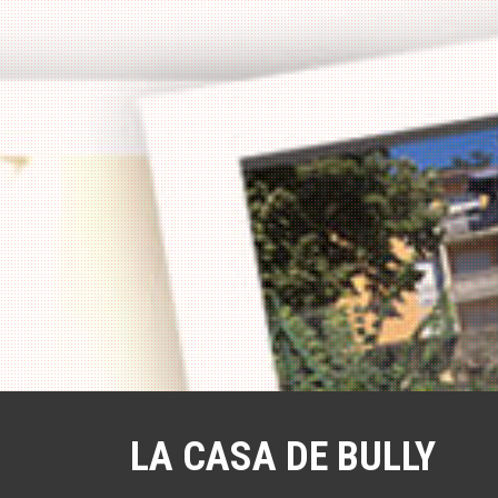
a
l
LA CASA DE BULLY