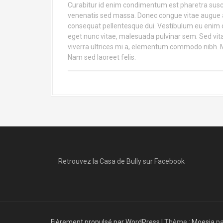
Curabitur id enim condimentum est pharetra suscip
venenatis sed massa. Donec congue vitae augue a
consequat pellentesque dui. Vestibulum eu enim q
eget nunc vitae, malesuada pulvinar sem. Sed vi
viverra ultrices mi a, elementum commodo nibh. Ma
Nam sed laoreet felis.
Retrouvez la Casa de Bully sur Facebook
Fièrement propulsé par WordPress
|
Thème :
Moesia
pa