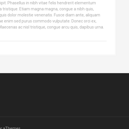
it. Phasellus in nibh vitae felis hendrerit elementum
 tristique. Etiam magna magna, congue a nibh quis,
uis dolor molestie venenatis. Fusce diam ante, aliquam
tae enim sed purus commodo vulputate. Donec orci ex,
ecenas ac nisl tristique, congue arcu quis, dapibus urna.
r aThemes