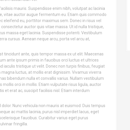
acilisis mauris. Suspendisse enim nibh, volutpat ac lacinia
ue, vitae auctor augue fermentum eu. Etiam quis commodo
c eleifend eu, porttitor maximus sem. Donec in risus vel
consectetur auctor quis vitae massa. Ut id nulla tristique,
ncus massa eget lacinia. Suspendisse potenti. Vestibulum
verra cursus. Aenean neque arcu, porta vel arcu at,
r est tincidunt ante, quis tempor massa ex ut elit. Maecenas
 ante ipsum primis in faucibus orci luctus et ultrices
d iaculis tristique ut velit. Donec non turpis finibus, feugiat
n magna luctus, at mollis erat dignissim. Vivamus viverra
as bibendum nulla et convallis varius. Nullam vestibulum
mollis orci in mollis. Etiam vulputate risus ligula, auctor
is et erat ac, suscipit facilisis nisl. Etiam interdum
isl dolor. Nunc vehicula non mauris at euismod. Duis tempus
neque ac mattis lacinia, purus nisl imperdiet lacus, eget
celerisque faucibus. Curabitur varius eget purus
vinar fringilla.