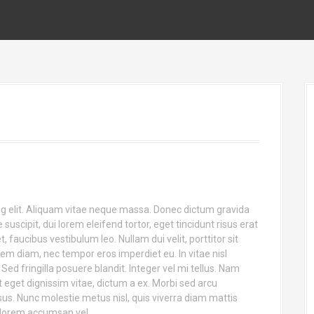
ng elit. Aliquam vitae neque massa. Donec dictum gravida
suscipit, dui lorem eleifend tortor, eget tincidunt risus erat
aucibus vestibulum leo. Nullam dui velit, porttitor sit
em diam, nec tempor eros imperdiet eu. In vitae nisl
d fringilla posuere blandit. Integer vel mi tellus. Nam
 eget dignissim vitae, dictum a ex. Morbi sed arcu
us. Nunc molestie metus nisl, quis viverra diam mattis
s lorem accumsan vel.