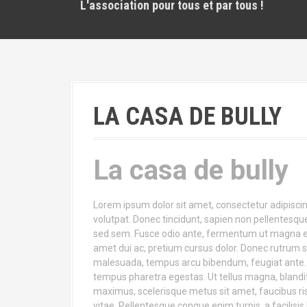
L'association pour tous et par tous !
LA CASA DE BULLY
La casa de bully
Lorem ipsum dolor sit amet, consectetur adipisci
volutpat. Donec tincidunt, sapien non pellentesque 
sed sem. Fusce odio ante, fermentum ut magna et, f
amet dui ac, pretium cursus dolor. Donec rutrum s
malesuada, tempus arcu bibendum, feugiat ante. Se
tempus pharetra egestas. Ut tellus magna, blandit
maximus, scelerisque metus sit amet, faucibus ris
vitae. Pellentesque congue enim turpis, a facilisi