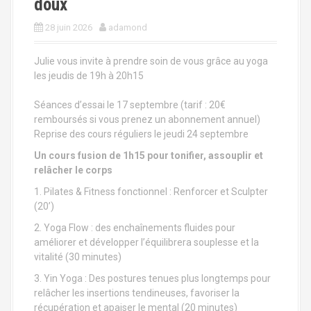
doux
a
l
28 juin 2026
adamond
Julie vous invite à prendre soin de vous grâce au yoga
les jeudis de 19h à 20h15
Séances d’essai le 17 septembre (tarif : 20€
remboursés si vous prenez un abonnement annuel)
Reprise des cours réguliers le jeudi 24 septembre
Un cours fusion de 1h15 pour tonifier, assouplir et
relâcher le corps
1. Pilates & Fitness fonctionnel : Renforcer et Sculpter
(20’)
2. Yoga Flow : des enchaînements fluides pour
améliorer et développer l’équilibrera souplesse et la
vitalité (30 minutes)
3. Yin Yoga : Des postures tenues plus longtemps pour
relâcher les insertions tendineuses, favoriser la
récupération et apaiser le mental (20 minutes)