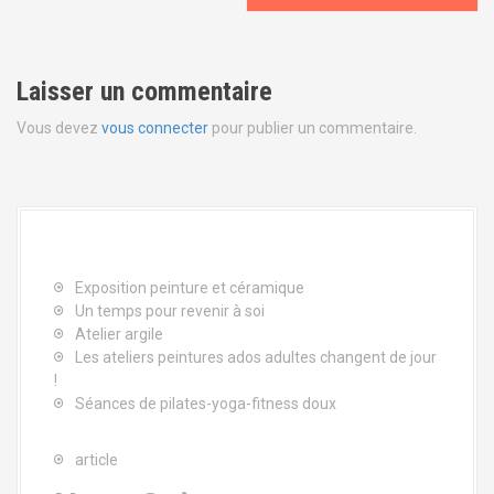
v
i
Laisser un commentaire
g
Vous devez
vous connecter
pour publier un commentaire.
a
t
i
o
Exposition peinture et céramique
n
Un temps pour revenir à soi
Atelier argile
d
Les ateliers peintures ados adultes changent de jour
!
e
Séances de pilates-yoga-fitness doux
l
article
'