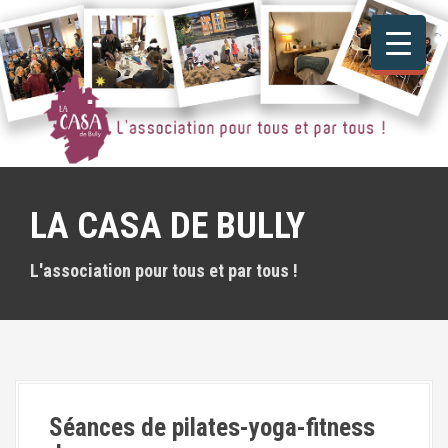
A
l
l
e
r
a
u
c
o
n
LA CASA DE BULLY
t
e
n
L'association pour tous et par tous !
u
p
r
i
n
c
i
Séances de pilates-yoga-fitness
p