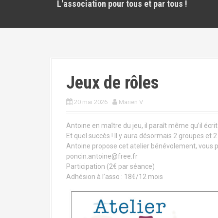
L'association pour tous et par tous !
Jeux de rôles
20 mai 2026
Marien V
Antoine en maître du jeu, il paraît même qu’il écrit
Et quel succès ! Il y aura désormais 2 groupes et 2 
Antoine propose cet atelier bénévolement, vous po
poncin.antoine@free.fr
Participation (2€ par séance)
Adhésion à l’asso : 18€/12 mois