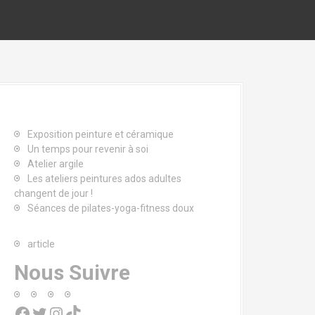
Exposition peinture et céramique
Un temps pour revenir à soi
Atelier argile
Les ateliers peintures ados adultes
changent de jour !
Séances de pilates-yoga-fitness doux
article
Nous Suivre
Facebook
Twitter
Instagram
TikTok