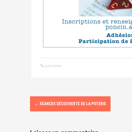
permalien
N
←
SÉANCES DÉCOUVERTE DE LA POTERIE
a
v