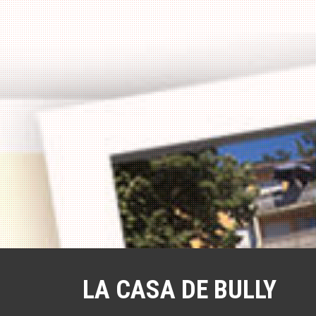
a
l
LA CASA DE BULLY