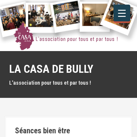
A
l
l
e
r
a
u
c
o
n
LA CASA DE BULLY
t
e
n
L'association pour tous et par tous !
u
p
r
i
n
c
i
Séances bien être
p