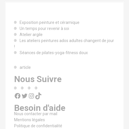
t
i
o
Exposition peinture et céramique
Un temps pour revenir à soi
n
Atelier argile
Les ateliers peintures ados adultes changent de jour
d
!
Séances de pilates-yoga-fitness doux
e
l
article
Nous Suivre
'
a
Facebook
Twitter
Instagram
TikTok
r
Besoin d'aide
t
Nous contacter par mail
Mentions légales
i
Politique de confidentialité