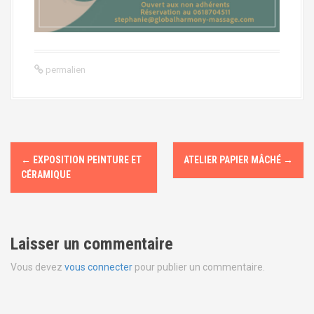
permalien
N
←
EXPOSITION PEINTURE ET
ATELIER PAPIER MÂCHÉ
→
a
CÉRAMIQUE
v
i
Laisser un commentaire
g
Vous devez
vous connecter
pour publier un commentaire.
a