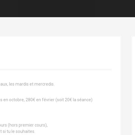
veaux, les mardis et mercredis.
s en octobre, 280€ en février (soit 20€ la séance)
ours (hors premier cours),
t si tu le souhaites.