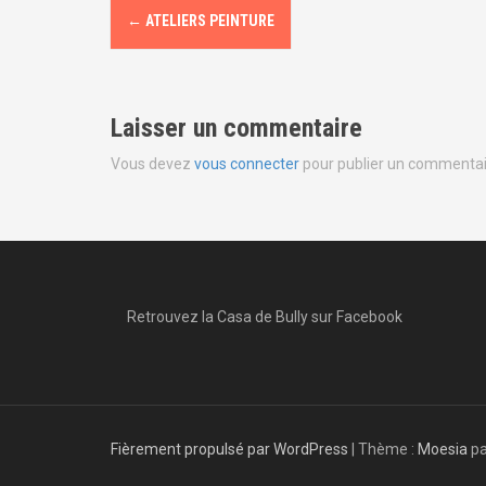
N
←
ATELIERS PEINTURE
a
v
Laisser un commentaire
i
Vous devez
vous connecter
pour publier un commentai
g
a
t
i
Retrouvez la Casa de Bully sur Facebook
o
n
d
Fièrement propulsé par WordPress
|
Thème :
Moesia
pa
e