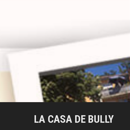
a
l
LA CASA DE BULLY