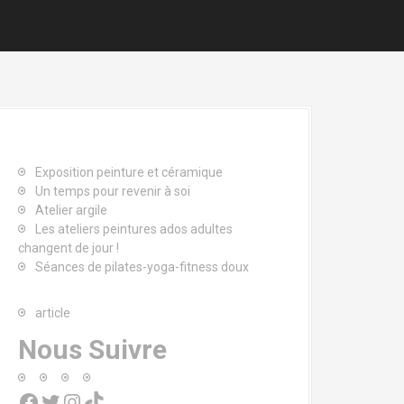
Exposition peinture et céramique
Un temps pour revenir à soi
Atelier argile
Les ateliers peintures ados adultes
changent de jour !
Séances de pilates-yoga-fitness doux
article
Nous Suivre
Facebook
Twitter
Instagram
TikTok