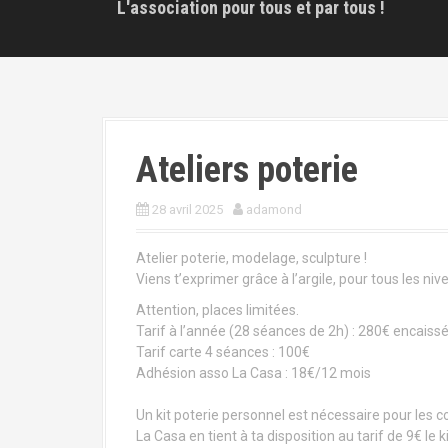
L'association pour tous et par tous !
Ateliers poterie
28 avril 2025
adamond
Atelier poterie, modelage, sculpture !
Viens t’exprimer grâce à l’argile, pour tous les ni
Attention, places limitées.
Tarif à l’année (28 séances de 2h) : 280€ encaissé
Tarif carte 4 séances : 100€
Adhésion asso La Casa : 18€/12 mois
Un kit poterie personnel est nécessaire pour les c
La Casa en tient à ta disposition au tarif de 9€ le ki