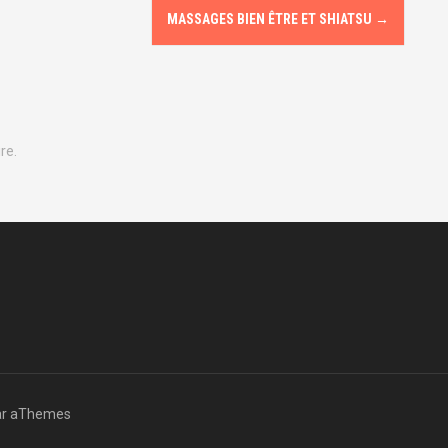
MASSAGES BIEN ÊTRE ET SHIATSU
→
re.
r aThemes