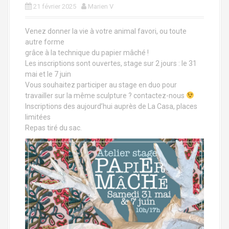
a
21 février 2025
Marien V
l
Venez donner la vie à votre animal favori, ou toute
autre forme
grâce à la technique du papier mâché !
Les inscriptions sont ouvertes, stage sur 2 jours : le 31
mai et le 7 juin
Vous souhaitez participer au stage en duo pour
travailler sur la même sculpture ? contactez-nous
Inscriptions des aujourd’hui auprès de La Casa, places
limitées
Repas tiré du sac.