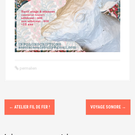
permalien
N
←
ATELIER FIL DE FER !
VOYAGE SONORE
→
a
v