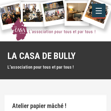
A
l
l
e
r
a
u
c
o
n
LA CASA DE BULLY
t
e
n
L'association pour tous et par tous !
u
p
r
i
n
c
i
Atelier papier mâché !
p