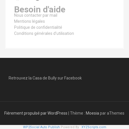
Besoin d'aide
r
Nous contacter par mail
t
Mentions légales
Politique de confidentialité
i
Conditions générales d’utilisation
c
l
e
Retrouvez la Casa de Bully sur Facebook
Fièrement propulsé par WordPress
|
Thème :
Moesia
par aThemes
WP2Social Auto Publish
Powered By :
XYZScripts.com