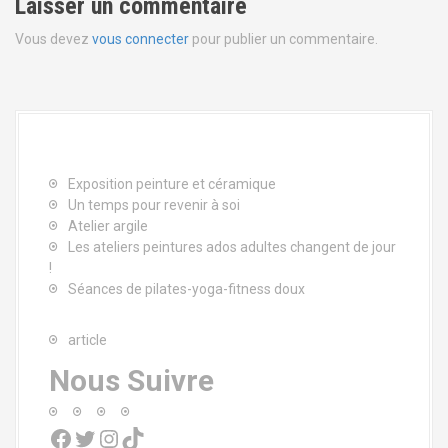
Laisser un commentaire
i
Vous devez
vous connecter
pour publier un commentaire.
g
a
t
i
Exposition peinture et céramique
o
Un temps pour revenir à soi
Atelier argile
n
Les ateliers peintures ados adultes changent de jour
!
d
Séances de pilates-yoga-fitness doux
e
article
l
Nous Suivre
'
Facebook
Twitter
Instagram
TikTok
a