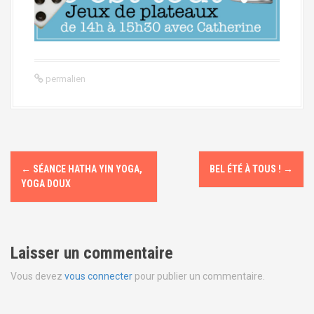
permalien
N
←
SÉANCE HATHA YIN YOGA,
BEL ÉTÉ À TOUS !
→
a
YOGA DOUX
v
i
Laisser un commentaire
g
Vous devez
vous connecter
pour publier un commentaire.
a