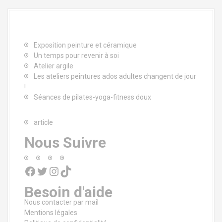
t
i
o
Exposition peinture et céramique
Un temps pour revenir à soi
n
Atelier argile
Les ateliers peintures ados adultes changent de jour
d
!
Séances de pilates-yoga-fitness doux
e
l
article
Nous Suivre
'
a
Facebook
Twitter
Instagram
TikTok
r
Besoin d'aide
t
Nous contacter par mail
Mentions légales