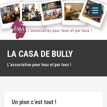
A
l
l
e
r
a
u
c
o
n
LA CASA DE BULLY
t
e
n
L'association pour tous et par tous !
u
p
r
i
n
c
i
Un pion c’est tout !
p