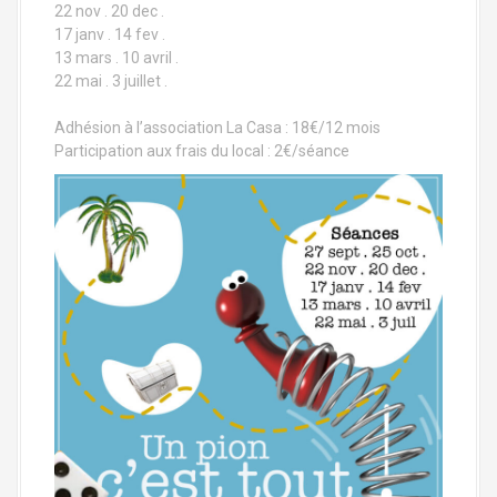
22 nov . 20 dec .
17 janv . 14 fev .
13 mars . 10 avril .
22 mai . 3 juillet .
Adhésion à l’association La Casa : 18€/12 mois
Participation aux frais du local : 2€/séance