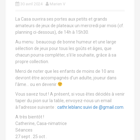
a
30 avril 2024
Marien V
l
La Casa ouvrira ses portes aux petits et grands
amateurs de jeux de plateaux un mercredi par mois (cf.
planning ci-dessous), de 14h à 15h30.
Au menu : beaucoup de bonne humeur et une large
sélection de jeux pour tous les goûts et âges, que
chacun pourra compléter, s’il le souhaite, grâce à sa
propre collection.
Merci de noter que les enfants de moins de 10 ans
devront être accompagnés d’un adulte, joueur dans
l’âme… ou en devenir
Vous savez tout ! A présent, si vous êtes décidés à venir
taper du pion sur la table, envoyez-nous un email
à l’adresse suivante :
cathr.leblanc suivi de @gmail.com
.
A très bientôt !
Catherine, Casa-nimatrice
Séances
27 sept . 25 oct .