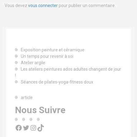
g
Vous devez
vous connecter
pour publier un commentaire.
a
t
i
o
Exposition peinture et céramique
Un temps pour revenir à soi
n
Atelier argile
Les ateliers peintures ados adultes changent de jour
d
!
Séances de pilates-yoga-fitness doux
e
l
article
Nous Suivre
'
a
Facebook
Twitter
Instagram
TikTok
r