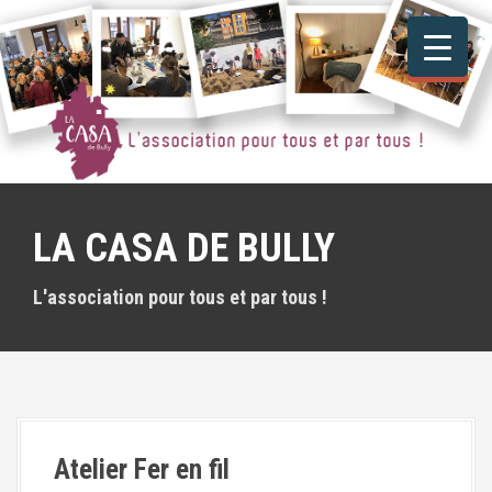
A
l
l
e
r
a
u
c
o
n
LA CASA DE BULLY
t
e
n
L'association pour tous et par tous !
u
p
r
i
n
c
i
Atelier Fer en fil
p