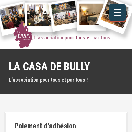
A
l
l
e
r
a
u
c
o
n
LA CASA DE BULLY
t
e
n
L'association pour tous et par tous !
u
p
r
i
n
c
i
Paiement d’adhésion
p