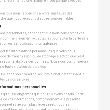
 ultérieurement d’une manière incompatible avec ces
ns que nous recueillons à votre sujet avec des
che que nous recevons d’autres sources fiables.
s
tions personnelles, et pendant que nous conservons ces
s commercialement acceptables pour éviter la perte et le
lisation ou la modification non autorisés.
éger les informations personnelles que vous nous
de de transmission ou de stockage électronique n’est
ne sécurité absolue des données. Nous nous conformerons
rne toute violation de données.
se et de son niveau de sécurité global, garantissant la
tes de nos services.
nformations personnelles
s qu’aussi longtemps que nous en avons besoin. Cette
ns de vos informations, conformément à la présente
personnelles ne sont plus nécessaires, nous les
ant tous les détails permettant de vous identifier.