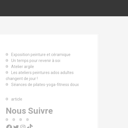
Exposition peinture et céramique
Un temps pour revenir à soi
Atelier argile
Les ateliers peintures ados adultes
changent de jour !
Séances de pilates-yoga-fitness doux
article
Nous Suivre
Facebook
Twitter
Instagram
TikTok