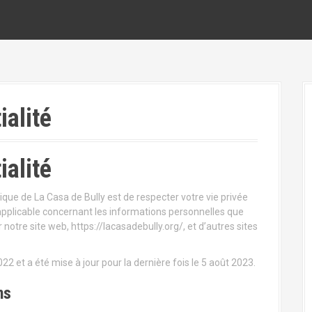
ialité
ialité
tique de La Casa de Bully est de respecter votre vie privée
applicable concernant les informations personnelles que
 notre site web, https://lacasadebully.org/, et d’autres sites
022 et a été mise à jour pour la dernière fois le 5 août 2023.
ns