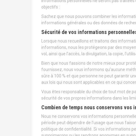
informations personnelles ne seront pas traitées
objectifs :
Sachez que nous pouvons combiner les informatio
informations générales ou des données de recher
Sécurité de vos informations personnelle
Lorsque nous recueillons et traitons des informa
informations, nous les protégeons par des moyen
vol, ainsi que l’accès, la divulgation, la copie, l’uti
Bien que nous fassions de notre mieux pour prot
fournissez, nous vous informons qu’aucune métho
sûre à 100 % et que personne ne peut garantir u
aux lois qui nous sont applicables en ce qui conce
Vous êtes responsable du choix de tout mot de pas
sécurité de vos propres informations dans les limi
Combien de temps nous conservons vos i
Nous ne conservons vos informations personnelle
période peut dépendre de l’usage que nous faiso
politique de confidentialité. Si vos informations 
supprimerons ou les rendrons anonymes en supprim