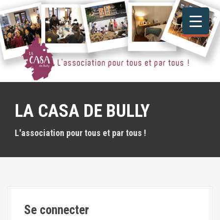
A
l
l
e
r
a
u
c
o
n
LA CASA DE BULLY
t
e
n
L'association pour tous et par tous !
u
p
r
i
n
c
i
Se connecter
p