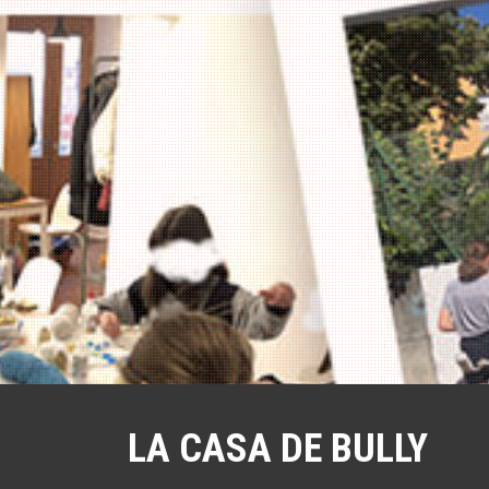
a
l
LA CASA DE BULLY