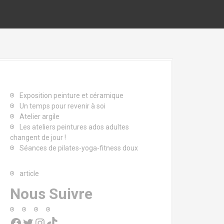
Exposition peinture et céramique
Un temps pour revenir à soi
Atelier argile
Les ateliers peintures ados adultes
changent de jour !
Séances de pilates-yoga-fitness doux
article
Nous Suivre
Facebook
Twitter
Instagram
TikTok