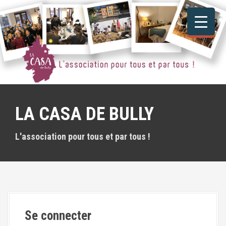
A
l
l
e
r
a
u
c
o
n
LA CASA DE BULLY
t
e
n
L'association pour tous et par tous !
u
p
r
i
n
c
i
Se connecter
p