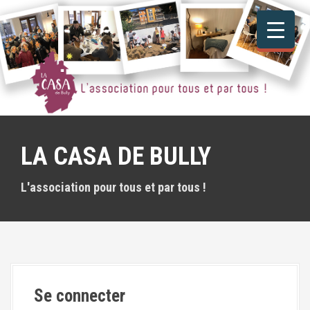
A
l
l
e
r
a
u
c
o
n
LA CASA DE BULLY
t
e
n
L'association pour tous et par tous !
u
p
r
i
n
c
i
Se connecter
p